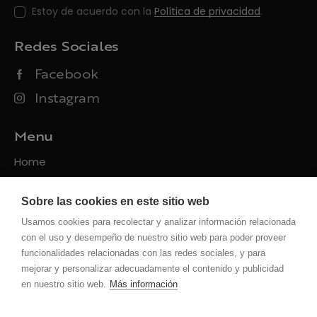
Estoy de acuerdo con la
Política de privacidad
.
Redes Sociales
Facebook
Instagram
Menu
Home
Packs
Sobre las cookies en este sitio web
Servicios
Usamos cookies para recolectar y analizar información relacionada
Contacto
con el uso y desempeño de nuestro sitio web para poder proveer
funcionalidades relacionadas con las redes sociales, y para
Políticas
mejorar y personalizar adecuadamente el contenido y publicidad
en nuestro sitio web.
Más información
Privacidad
Uso de la web