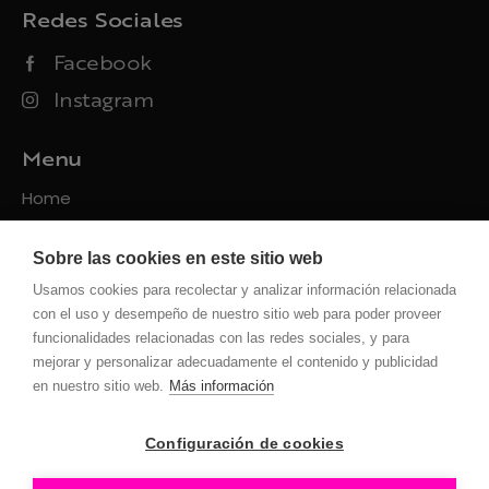
Redes Sociales
Facebook
Instagram
Menu
Home
Packs
Sobre las cookies en este sitio web
Servicios
Usamos cookies para recolectar y analizar información relacionada
Contacto
con el uso y desempeño de nuestro sitio web para poder proveer
funcionalidades relacionadas con las redes sociales, y para
Políticas
mejorar y personalizar adecuadamente el contenido y publicidad
en nuestro sitio web.
Más información
Privacidad
Uso de la web
Configuración de cookies
Cookies