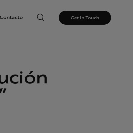
Contacto
Get in Touch
lución
”