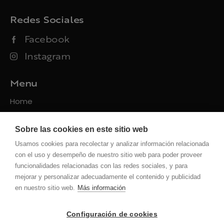
Redes Sociales
Facebook
Instagram
Menu
Home
Packs
Sobre las cookies en este sitio web
Servicios
Usamos cookies para recolectar y analizar información relacionada
Contacto
con el uso y desempeño de nuestro sitio web para poder proveer
funcionalidades relacionadas con las redes sociales, y para
Políticas
mejorar y personalizar adecuadamente el contenido y publicidad
en nuestro sitio web.
Más información
Privacidad
Uso de la web
Configuración de cookies
Cookies