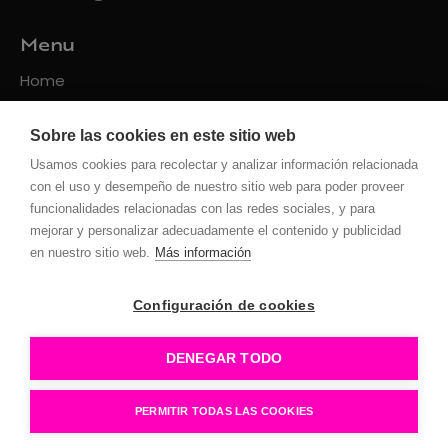
Menu
Home
Packs
Sobre las cookies en este sitio web
Servicios
Usamos cookies para recolectar y analizar información relacionada
Contacto
con el uso y desempeño de nuestro sitio web para poder proveer
funcionalidades relacionadas con las redes sociales, y para
Políticas
mejorar y personalizar adecuadamente el contenido y publicidad
en nuestro sitio web.
Más información
Privacidad
Uso de la web
Configuración de cookies
Cookies
Configuración Cookies
DENEGAR TODO
PERMITIR TODAS LAS COOKIES
Puntoycoma360 © 2026.