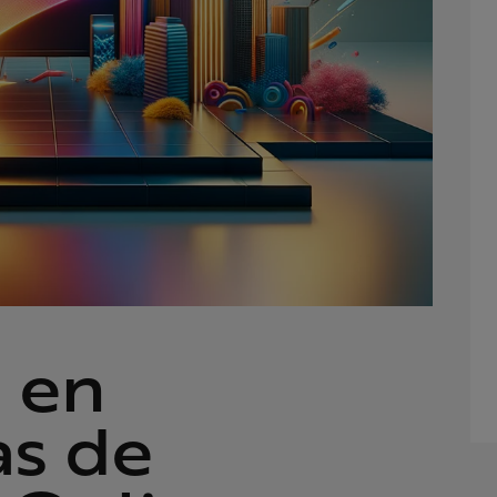
 en
as de