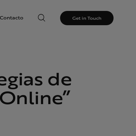
Contacto
Get in Touch
egias de
 Online”