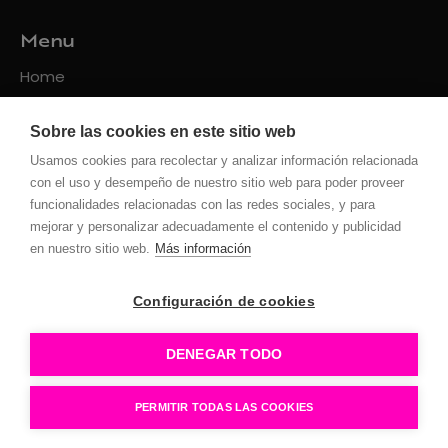
Menu
Home
Packs
Sobre las cookies en este sitio web
Servicios
Usamos cookies para recolectar y analizar información relacionada
Contacto
con el uso y desempeño de nuestro sitio web para poder proveer
funcionalidades relacionadas con las redes sociales, y para
Políticas
mejorar y personalizar adecuadamente el contenido y publicidad
en nuestro sitio web.
Más información
Privacidad
Uso de la web
Configuración de cookies
Cookies
Configuración Cookies
DENEGAR TODO
PERMITIR TODAS LAS COOKIES
Puntoycoma360 © 2026.