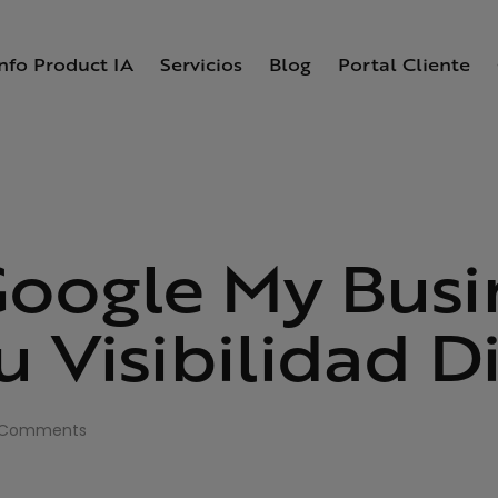
Info Product IA
Servicios
Blog
Portal Cliente
oogle My Busin
u Visibilidad D
Comments