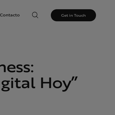
Contacto
Get in Touch
ess:
igital Hoy”