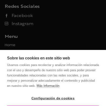
Redes Sociales
Facebook
Instagram
Menu
Home
Packs
Sobre las cookies en este sitio web
Servicios
Usamos cookies para recolectar y analizar información relacionada
Contacto
con el uso y desempeño de nuestro sitio web para poder proveer
funcionalidades relacionadas con las redes sociales, y para
Políticas
mejorar y personalizar adecuadamente el contenido y publicidad
en nuestro sitio web.
Más información
Privacidad
Uso de la web
Configuración de cookies
Cookies