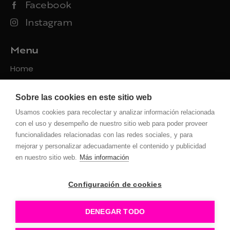
Facebook
Instagram
Menu
Home
Packs
Sobre las cookies en este sitio web
Servicios
Usamos cookies para recolectar y analizar información relacionada
Contacto
con el uso y desempeño de nuestro sitio web para poder proveer
funcionalidades relacionadas con las redes sociales, y para
Políticas
mejorar y personalizar adecuadamente el contenido y publicidad
en nuestro sitio web.
Más información
Privacidad
Uso de la web
Configuración de cookies
Cookies
Configuración Cookies
DENEGAR TODO